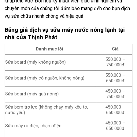
khắp khu vực. Đội ngũ kỹ thuật viên giàu kinh nghiệm và
chuyên môn của chúng tôi đảm bảo mang đến cho bạn dịch
vụ sửa chữa nhanh chóng và hiệu quả.
Bảng giá dịch vụ sửa máy nước nóng lạnh tại
nhà của Thịnh Phát
Danh mục lỗi
Giá
550.000 –
Sửa board (máy không nguồn)
750.000đ
550.000 –
Sửa board (máy có nguồn, không nóng)
650.000đ
450.000 –
Sửa board (máy quá nóng)
750.000đ
Sửa bơm trợ lực (không chạy, máy kêu to,
450.000 –
nước yếu)
650.000đ
450.000 –
Sửa máy rò điện, chạm điện
650.000đ