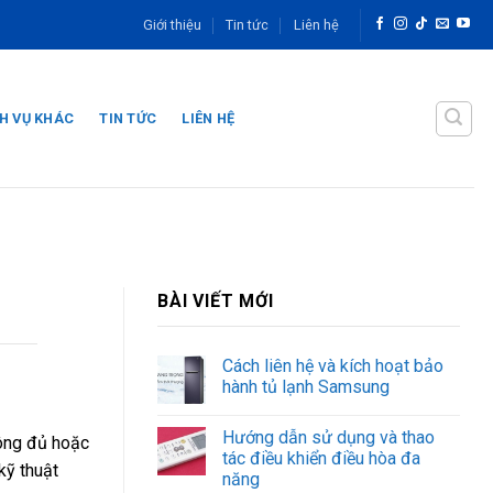
Giới thiệu
Tin tức
Liên hệ
H VỤ KHÁC
TIN TỨC
LIÊN HỆ
BÀI VIẾT MỚI
Cách liên hệ và kích hoạt bảo
hành tủ lạnh Samsung
Hướng dẫn sử dụng và thao
hông đủ hoặc
tác điều khiển điều hòa đa
kỹ thuật
năng