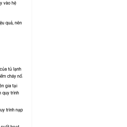
y vào hệ
ệu quả, nên
của tủ lạnh
iểm cháy nổ.
n gia tại
 quy trình
uy trình nạp
u suất hoạt