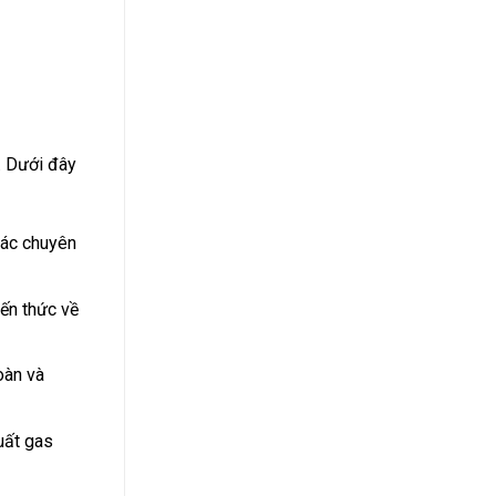
. Dưới đây
các chuyên
iến thức về
oàn và
uất gas