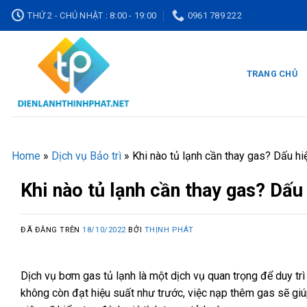
Chuyển
THỨ 2 - CHỦ NHẬT : 8:00 - 19:00
0961 789 222
đến
nội
dung
TRANG CHỦ
Home
»
Dịch vụ Bảo trì
»
Khi nào tủ lạnh cần thay gas? Dấu hi
Khi nào tủ lạnh cần thay gas? Dấu
ĐÃ ĐĂNG TRÊN
18/10/2022
BỞI
THỊNH PHÁT
Dịch vụ bơm gas tủ lạnh là một dịch vụ quan trọng để duy trì
không còn đạt hiệu suất như trước, việc nạp thêm gas sẽ giúp