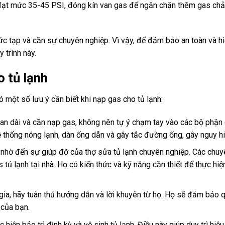
 đạt mức 35-45 PSI, đóng kín van gas để ngăn chặn thêm gas chả
ức tạp và cần sự chuyên nghiệp. Vì vậy, để đảm bảo an toàn và hi
 trình này.
o tủ lạnh
 một số lưu ý cần biết khi nạp gas cho tủ lạnh:
gian dài và cần nạp gas, không nên tự ý chạm tay vào các bộ phận 
ệ thống nóng lạnh, dàn ống dẫn và gây tắc đường ống, gây nguy h
nhờ đến sự giúp đỡ của thợ sửa tủ lạnh chuyên nghiệp. Các chuyê
tủ lạnh tại nhà. Họ có kiến thức và kỹ năng cần thiết để thực hiện
ia, hãy tuân thủ hướng dẫn và lời khuyên từ họ. Họ sẽ đảm bảo q
 của bạn.
ực hiện bảo trì định kỳ và vệ sinh tủ lạnh. Điều này giúp duy trì hiệ