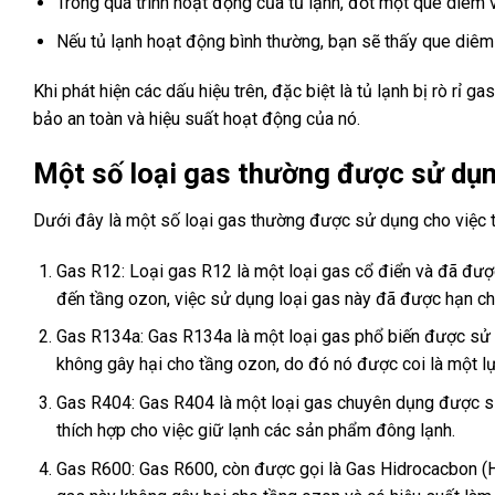
Trong quá trình hoạt động của tủ lạnh, đốt một que diêm v
Nếu tủ lạnh hoạt động bình thường, bạn sẽ thấy que diêm
Khi phát hiện các dấu hiệu trên, đặc biệt là tủ lạnh bị rò rỉ
bảo an toàn và hiệu suất hoạt động của nó.
Một số loại gas thường được sử dụng
Dưới đây là một số loại gas thường được sử dụng cho việc t
Gas R12: Loại gas R12 là một loại gas cổ điển và đã được
đến tầng ozon, việc sử dụng loại gas này đã được hạn ch
Gas R134a: Gas R134a là một loại gas phổ biến được sử dụ
không gây hại cho tầng ozon, do đó nó được coi là một l
Gas R404: Gas R404 là một loại gas chuyên dụng được sử
thích hợp cho việc giữ lạnh các sản phẩm đông lạnh.
Gas R600: Gas R600, còn được gọi là Gas Hidrocacbon (HC