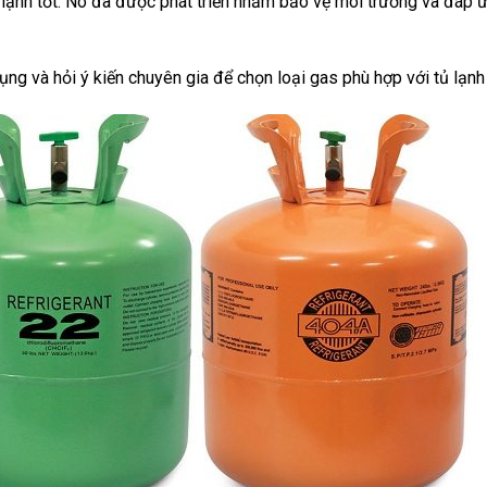
lạnh tốt. Nó đã được phát triển nhằm bảo vệ môi trường và đáp ứ
ng và hỏi ý kiến chuyên gia để chọn loại gas phù hợp với tủ lạnh