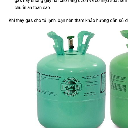
gas này không gây hại cho tầng ozon và có hiệu suất làm 
chuẩn an toàn cao.
Khi thay gas cho tủ lạnh, bạn nên tham khảo hướng dẫn sử dụ