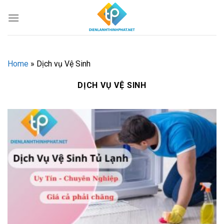
Chuyển
đến
nội
dung
Home
»
Dịch vụ Vệ Sinh
DỊCH VỤ VỆ SINH