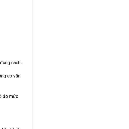
 đúng cách.
ông có vấn
 hồ đo mức