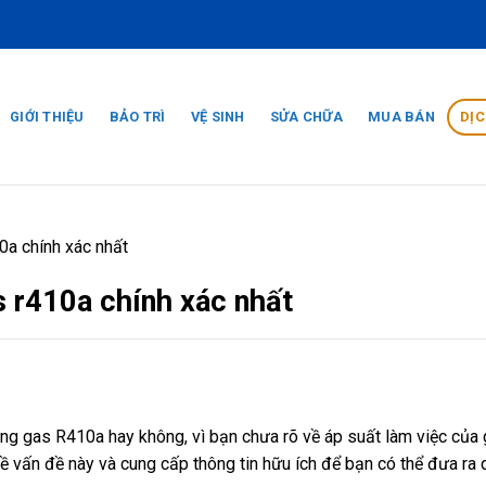
GIỚI THIỆU
BẢO TRÌ
VỆ SINH
SỬA CHỮA
MUA BÁN
DỊC
0a chính xác nhất
s r410a chính xác nhất
ng gas R410a hay không, vì bạn chưa rõ về áp suất làm việc của
 về vấn đề này và cung cấp thông tin hữu ích để bạn có thể đưa ra 