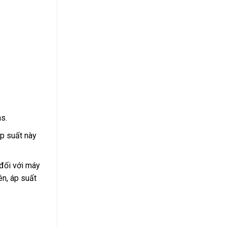
s.
áp suất này
đối với máy
ên, áp suất