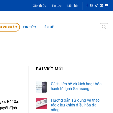
Giới thiệu
Tin tức
Liên hệ
H VỤ KHÁC
TIN TỨC
LIÊN HỆ
BÀI VIẾT MỚI
Cách liên hệ và kích hoạt bảo
hành tủ lạnh Samsung
Hướng dẫn sử dụng và thao
 gas R410a.
tác điều khiển điều hòa đa
quyết định
năng