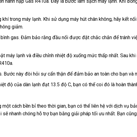
iến hành nạp Gas R410a. Đây là bước làm sạch máy lạnh. Khi đồng
 khí trong máy lạnh. Khi sử dụng máy hút chân không, hãy kết nố
không giảm.
 bình gas. Đảm bảo rằng đầu nối được đặt chắc chắn để tránh việc
 bật máy lạnh và điều chỉnh nhiệt độ xuống mức thấp nhất. Sau khi
 R410a.
as. Bước này đòi hỏi sự cẩn thận để đảm bảo an toàn cho bạn và 
ệt độ của dàn lạnh đạt 13.5 độ C, bạn có thể coi đó là hoàn thành
 cách bền bỉ theo thời gian, bạn có thể liên hệ với dịch vụ bảo
ôi sẽ nhanh chóng hỗ trợ bạn bằng giải pháp tối ưu nhất. Bạn cũng