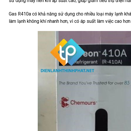
sử dụng máy nén khí áp suất cao, giúp giảm tiêu thụ điện nă
Gas R410a có khả năng sử dụng cho nhiều loại máy lạnh khác
làm lạnh không khí nhanh hơn, vì có áp suất làm việc cao hơn 