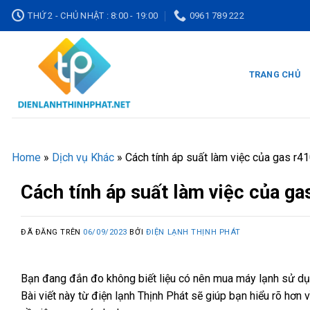
Chuyển
THỨ 2 - CHỦ NHẬT : 8:00 - 19:00
0961 789 222
đến
nội
dung
TRANG CHỦ
Home
»
Dịch vụ Khác
»
Cách tính áp suất làm việc của gas r41
Cách tính áp suất làm việc của ga
ĐÃ ĐĂNG TRÊN
06/09/2023
BỞI
ĐIỆN LẠNH THỊNH PHÁT
Bạn đang đắn đo không biết liệu có nên mua máy lạnh sử dụ
Bài viết này từ điện lạnh Thịnh Phát sẽ giúp bạn hiểu rõ hơn