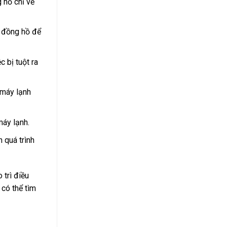
 hồ chỉ về
i đồng hồ để
 bị tuột ra
 máy lạnh
máy lạnh.
 quá trình
 trì điều
 có thể tìm